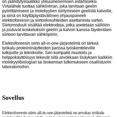
on jäähdytyslaatikko ylikuumenemisen estämiseksi.
Virtalähde tuottaa sähkövirran, joka tarvitaan geelin
pyörittämiseen ja molekyylien siirtymiseen geelistä kalvolle,
ja siinä on käyttäjäystävällinen ohjauspaneeli
elektroforeesin ja siirtoolosuhteiden asettamista varten.
Siirtomoduuli sisältää elektrodeja, jotka asetetaan säiliöön
ja joutuvat kosketuksiin geelin ja kalvon kanssa täydentäen
siirtoon tarvittavan sähköpiirin.
Elektroforeesin siirto all-in-one-järjestelmä on tärkeä
työkalu proteiininäytteiden parissa työskenteleville
tutkijoille ja teknikoille. Sen kompakti muotoilu ja
helppokäyttöisyys tekevät siitä arvokkaan lisäyksen kaikkiin
molekyylibiologian tai biokemian tutkimukseen osallistuviin
laboratorioihin.
Sovellus
Elektroforeesin siirto all-in-one-järjestelmä on arvokas työkalu