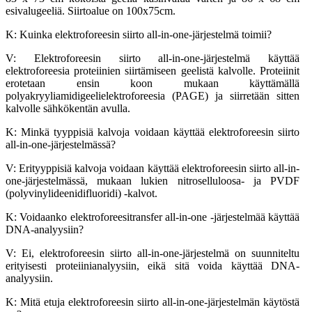
esivalugeeliä. Siirtoalue on 100x75cm.
K: Kuinka elektroforeesin siirto all-in-one-järjestelmä toimii?
V: Elektroforeesin siirto all-in-one-järjestelmä käyttää
elektroforeesia proteiinien siirtämiseen geelistä kalvolle. Proteiinit
erotetaan ensin koon mukaan käyttämällä
polyakryyliamidigeelielektroforeesia (PAGE) ja siirretään sitten
kalvolle sähkökentän avulla.
K: Minkä tyyppisiä kalvoja voidaan käyttää elektroforeesin siirto
all-in-one-järjestelmässä?
V: Erityyppisiä kalvoja voidaan käyttää elektroforeesin siirto all-in-
one-järjestelmässä, mukaan lukien nitroselluloosa- ja PVDF
(polyvinylideenidifluoridi) -kalvot.
K: Voidaanko elektroforeesitransfer all-in-one -järjestelmää käyttää
DNA-analyysiin?
V: Ei, elektroforeesin siirto all-in-one-järjestelmä on suunniteltu
erityisesti proteiinianalyysiin, eikä sitä voida käyttää DNA-
analyysiin.
K: Mitä etuja elektroforeesin siirto all-in-one-järjestelmän käytöstä