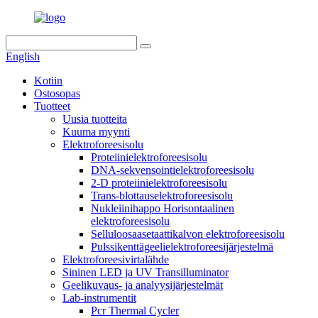
English
Kotiin
Ostosopas
Tuotteet
Uusia tuotteita
Kuuma myynti
Elektroforeesisolu
Proteiinielektroforeesisolu
DNA-sekvensointielektroforeesisolu
2-D proteiinielektroforeesisolu
Trans-blottauselektroforeesisolu
Nukleiinihappo Horisontaalinen
elektroforeesisolu
Selluloosaasetaattikalvon elektroforeesisolu
Pulssikenttägeelielektroforeesijärjestelmä
Elektroforeesivirtalähde
Sininen LED ja UV Transilluminator
Geelikuvaus- ja analyysijärjestelmät
Lab-instrumentit
Pcr Thermal Cycler