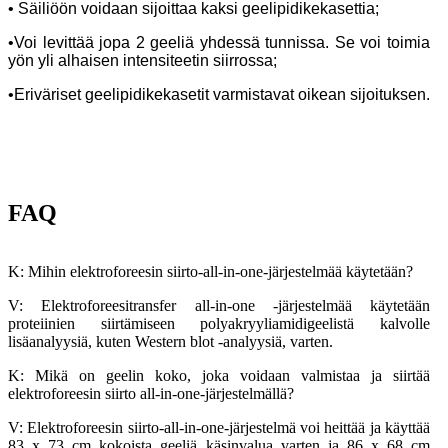
• Säiliöön voidaan sijoittaa kaksi geelipidikekasettia;
•Voi levittää jopa 2 geeliä yhdessä tunnissa. Se voi toimia
yön yli alhaisen intensiteetin siirrossa;
•Eriväriset geelipidikekasetit varmistavat oikean sijoituksen.
FAQ
K: Mihin elektroforeesin siirto-all-in-one-järjestelmää käytetään?
V: Elektroforeesitransfer all-in-one -järjestelmää käytetään
proteiinien siirtämiseen polyakryyliamidigeelistä kalvolle
lisäanalyysiä, kuten Western blot -analyysiä, varten.
K: Mikä on geelin koko, joka voidaan valmistaa ja siirtää
elektroforeesin siirto all-in-one-järjestelmällä?
V: Elektroforeesin siirto-all-in-one-järjestelmä voi heittää ja käyttää
83 x 73 cm kokoista geeliä käsinvalua varten ja 86 x 68 cm