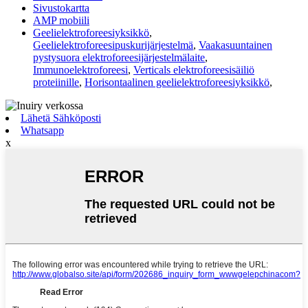
Sivustokartta
AMP mobiili
Geelielektroforeesiyksikkö
,
Geelielektroforeesipuskurijärjestelmä
,
Vaakasuuntainen
pystysuora elektroforeesijärjestelmälaite
,
Immunoelektroforeesi
,
Verticals elektroforeesisäiliö
proteiinille
,
Horisontaalinen geelielektroforeesiyksikkö
,
Lähetä Sähköposti
Whatsapp
x