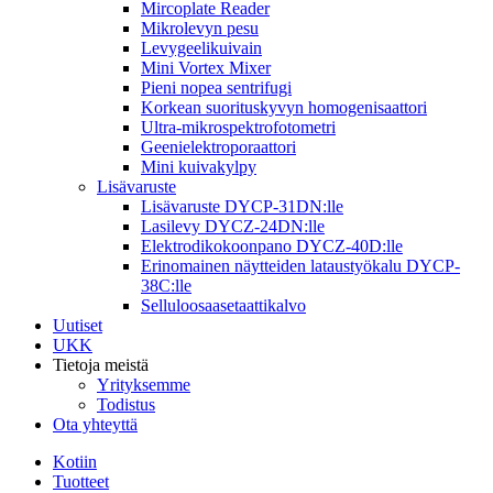
Mircoplate Reader
Mikrolevyn pesu
Levygeelikuivain
Mini Vortex Mixer
Pieni nopea sentrifugi
Korkean suorituskyvyn homogenisaattori
Ultra-mikrospektrofotometri
Geenielektroporaattori
Mini kuivakylpy
Lisävaruste
Lisävaruste DYCP-31DN:lle
Lasilevy DYCZ-24DN:lle
Elektrodikokoonpano DYCZ-40D:lle
Erinomainen näytteiden lataustyökalu DYCP-
38C:lle
Selluloosaasetaattikalvo
Uutiset
UKK
Tietoja meistä
Yrityksemme
Todistus
Ota yhteyttä
Kotiin
Tuotteet