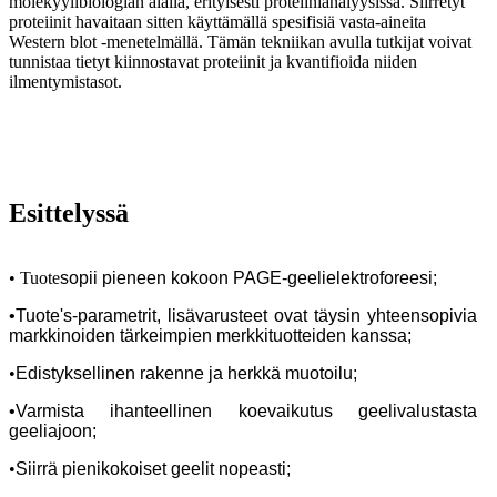
molekyylibiologian alalla, erityisesti proteiinianalyysissä. Siirretyt
proteiinit havaitaan sitten käyttämällä spesifisiä vasta-aineita
Western blot -menetelmällä. Tämän tekniikan avulla tutkijat voivat
tunnistaa tietyt kiinnostavat proteiinit ja kvantifioida niiden
ilmentymistasot.
Esittelyssä
• Tuote
sopii pieneen kokoon
PAGE-geelielektroforeesi;
•Tuote
'
s-parametrit, lisävarusteet ovat täysin yhteensopivia
markkinoiden tärkeimpien merkkituotteiden kanssa;
•
Edistyksellinen rakenne ja herkkä muotoilu;
•Varmista ihanteellinen koevaikutus geelivalustasta
geeliajoon;
•
Siirrä pienikokoiset geelit nopeasti;