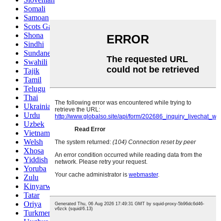
Somali
Samoan
Scots Gaelic
Shona
Sindhi
Sundanese
Swahili
Tajik
Tamil
Telugu
Thai
Ukrainian
Urdu
Uzbek
Vietnamese
Welsh
Xhosa
Yiddish
Yoruba
Zulu
Kinyarwanda
Tatar
Oriya
Turkmen