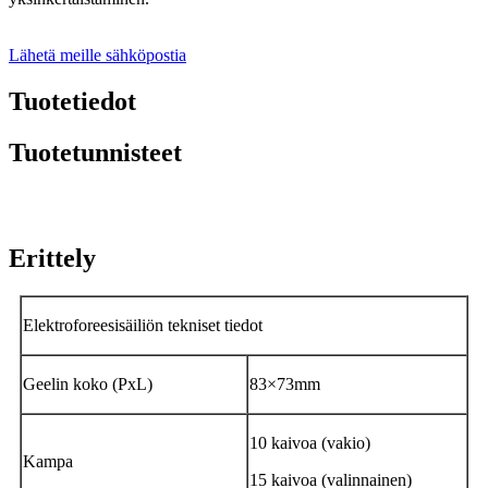
Lähetä meille sähköpostia
Tuotetiedot
Tuotetunnisteet
Erittely
Elektroforeesisäiliön tekniset tiedot
Geelin koko (PxL)
83×73mm
10 kaivoa (vakio)
Kampa
15 kaivoa (valinnainen)